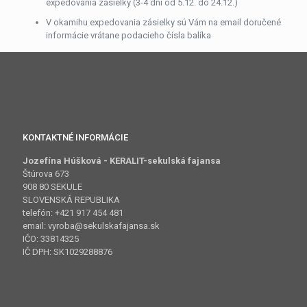
expedovania zásielky (3-4 dni od 5.12. do 24.12.)
V okamihu expedovania zásielky sú Vám na email doručené
informácie vrátane podacieho čísla balíka
KONTAKTNÉ INFORMÁCIE
Jozefína Húšková - KERALIT-sekulská fajansa
Štúrova 673
908 80 SEKULE
SLOVENSKÁ REPUBLIKA
telefón: +421 917 454 481
email: vyroba@sekulskafajansa.sk
IČO: 33814325
IČ DPH: SK1029288876