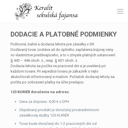
DODACIE A PLATOBNÉ PODMIENKY
Poštovné, balné a dodacia lehota pre zásielky v SR:
Dodávaný tovar zostáva až do úplného zaplatenia kúpnej ceny
vo vlastníctve predávajúceho, a to v zmysle platných ustanovení
§ 443 – 446 obch. z., resp. § 601 obch. z.
Dodacia lehota sa počíta na pracovné dni a je uvedená pri
každom tovare. Pri expedícii tovaru je zákazník o tejto
skutočnosti informovaný e-mailom. Počiatok dodacej lehoty sa
počíta po zobrazení platby na účte predajcu.
123 KURIÉR doručenie na adresu:
Cena za dopravu: 4,00 € s DPH
Objednaný produkt je doručený prostredníctvom
zásielkovej služby 123 KURIÉR
Tovar bude doručený do 1-2 pracovných dní od