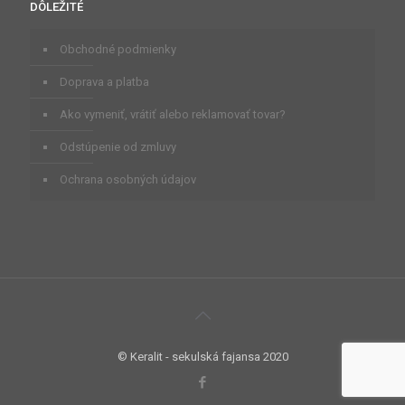
DÔLEŽITÉ
Obchodné podmienky
Doprava a platba
Ako vymeniť, vrátiť alebo reklamovať tovar?
Odstúpenie od zmluvy
Ochrana osobných údajov
© Keralit - sekulská fajansa 2020