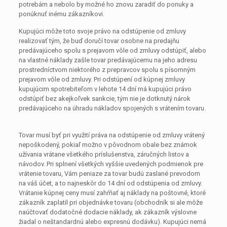
potrebám a nebolo by možné ho znovu zaradiť do ponuky a
ponúknuť inému zákazníkovi.
Kupujúci môže toto svoje právo na odstúpenie od zmluvy
realizovať tým, že buď doručí tovar osobne na predajňu
predávajúceho spolu s prejavom vôle od zmluvy odstúpiť, alebo
na vlastné náklady zašle tovar predávajúcemu na jeho adresu
prostredníctvom niektorého z prepravcov spolu s písomným
prejavom vôle od zmluvy. Pri odstúpení od kúpnej zmluvy
kupujúcim spotrebiteľom v lehote 14 dní má kupujúci právo
odstúpiť bez akejkoľvek sankcie, tým nie je dotknutý nárok
predávajúceho na úhradu nákladov spojených s vrátením tovaru.
Tovar musí byť pri využití práva na odstúpenie od zmluvy vrátený
nepoškodený, pokiaľ možno v pôvodnom obale bez známok
užívania vrátane všetkého príslušenstva, záručných listov a
návodov. Pri splnení všetkých vyššie uvedených podmienok pre
vrátenie tovaru, Vám peniaze za tovar budú zaslané prevodom
na váš účet, a to najneskôr do 14 dní od odstúpenia od zmluvy.
Vrátanie kúpnej ceny musí zahŕňať aj náklady na poštovné, ktoré
zákazník zaplatil pri objednávke tovaru (obchodník si ale môže
naúčtovať dodatočné dodacie náklady, ak zákazník výslovne
žiadal o neštandardnú alebo expresnú dodávku). Kupujúci nemá