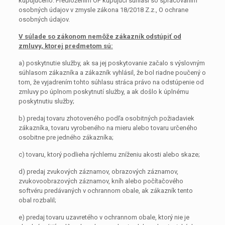
kupujúceho. Predložením OP kupujúci súhlasí so spracovaním
osobných údajov v zmysle zákona 18/2018 Z.z., O ochrane
osobných údajov.
V súlade so zákonom nemôže zákazník odstúpiť od
zmluvy, ktorej predmetom sú:
a) poskytnutie služby, ak sa jej poskytovanie začalo s výslovným
súhlasom zákazníka a zákazník vyhlásil, že bol riadne poučený o
tom, že vyjadrením tohto súhlasu stráca právo na odstúpenie od
zmluvy po úplnom poskytnutí služby, a ak došlo k úplnému
poskytnutiu služby;
b) predaj tovaru zhotoveného podľa osobitných požiadaviek
zákazníka, tovaru vyrobeného na mieru alebo tovaru určeného
osobitne pre jedného zákazníka;
c) tovaru, ktorý podlieha rýchlemu zníženiu akosti alebo skaze;
d) predaj zvukových záznamov, obrazových záznamov,
zvukovoobrazových záznamov, kníh alebo počítačového
softvéru predávaných v ochrannom obale, ak zákazník tento
obal rozbalil;
e) predaj tovaru uzavretého v ochrannom obale, ktorý nie je