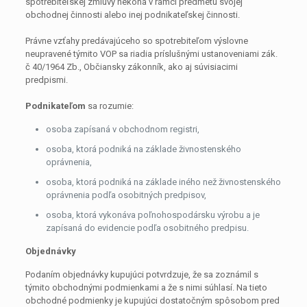
spotrebiteľskej zmluvy nekoná v rámci predmetu svojej
obchodnej činnosti alebo inej podnikateľskej činnosti.
Právne vzťahy predávajúceho so spotrebiteľom výslovne
neupravené týmito VOP sa riadia príslušnými ustanoveniami zák.
č 40/1964 Zb., Občiansky zákonník, ako aj súvisiacimi
predpismi.
Podnikateľom
sa rozumie:
osoba zapísaná v obchodnom registri,
osoba, ktorá podniká na základe živnostenského
oprávnenia,
osoba, ktorá podniká na základe iného než živnostenského
oprávnenia podľa osobitných predpisov,
osoba, ktorá vykonáva poľnohospodársku výrobu a je
zapísaná do evidencie podľa osobitného predpisu.
Objednávky
Podaním objednávky kupujúci potvrdzuje, že sa zoznámil s
týmito obchodnými podmienkami a že s nimi súhlasí. Na tieto
obchodné podmienky je kupujúci dostatočným spôsobom pred