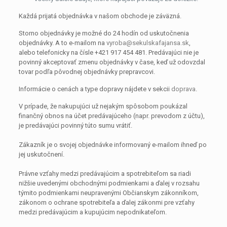
Každá prijatá objednávka v našom obchode je záväzná.
Storno objednávky je možné do 24 hodín od uskutočnenia
objednávky. A to e-mailom na
vyroba@sekulskafajansa.sk
,
alebo telefonicky na čísle +421 917 454 481. Predávajúci nie je
povinný akceptovať zmenu objednávky v čase, keď už odovzdal
tovar podľa pôvodnej objednávky prepravcovi.
Informácie o cenách a type dopravy nájdete v sekcii
doprava
.
V prípade, že nakupujúci už nejakým spôsobom poukázal
finančný obnos na účet predávajúceho (napr. prevodom z účtu),
je predávajúci povinný túto sumu vrátiť.
Zákazník je o svojej objednávke informovaný e-mailom ihneď po
jej uskutočnení.
Právne vzťahy medzi predávajúcim a spotrebiteľom sa riadi
nižšie uvedenými obchodnými podmienkami a ďalej v rozsahu
týmito podmienkami neupravenými Občianskym zákonníkom,
zákonom o ochrane spotrebiteľa a ďalej zákonmi pre vzťahy
medzi predávajúcim a kupujúcim nepodnikateľom.