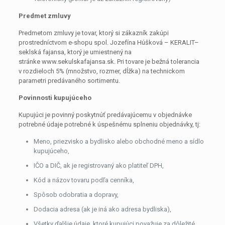
Predmet zmluvy
Predmetom zmluvy je tovar, ktorý si zákazník zakúpi
prostredníctvom e-shopu spol. Jozefína Húšková – KERALIT–
seklská fajansa, ktorý je umiestnený na
stránke www.sekulskafajansa.sk. Pri tovare je bežná tolerancia
v rozdieloch 5% (množstvo, rozmer, dĺžka) na technickom
parametri predávaného sortimentu.
Povinnosti kupujúceho
Kupujúci je povinný poskytnúť predávajúcemu v objednávke
potrebné údaje potrebné k úspešnému splneniu objednávky, tj:
Meno, priezvisko a bydlisko alebo obchodné meno a sídlo
kupujúceho,
IČO a DIČ, ak je registrovaný ako platiteľ DPH,
Kód a názov tovaru podľa cenníka,
Spôsob odobratia a dopravy,
Dodacia adresa (ak je iná ako adresa bydliska),
Všetky ďalšie údaje, ktoré kupujúci považuje za dôležité.