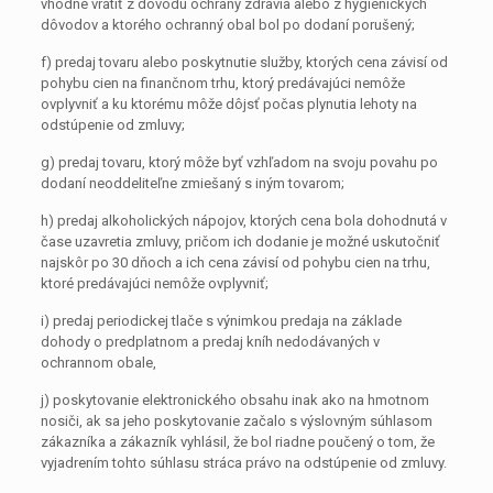
vhodné vrátiť z dôvodu ochrany zdravia alebo z hygienických
dôvodov a ktorého ochranný obal bol po dodaní porušený;
f) predaj tovaru alebo poskytnutie služby, ktorých cena závisí od
pohybu cien na finančnom trhu, ktorý predávajúci nemôže
ovplyvniť a ku ktorému môže dôjsť počas plynutia lehoty na
odstúpenie od zmluvy;
g) predaj tovaru, ktorý môže byť vzhľadom na svoju povahu po
dodaní neoddeliteľne zmiešaný s iným tovarom;
h) predaj alkoholických nápojov, ktorých cena bola dohodnutá v
čase uzavretia zmluvy, pričom ich dodanie je možné uskutočniť
najskôr po 30 dňoch a ich cena závisí od pohybu cien na trhu,
ktoré predávajúci nemôže ovplyvniť;
i) predaj periodickej tlače s výnimkou predaja na základe
dohody o predplatnom a predaj kníh nedodávaných v
ochrannom obale,
j) poskytovanie elektronického obsahu inak ako na hmotnom
nosiči, ak sa jeho poskytovanie začalo s výslovným súhlasom
zákazníka a zákazník vyhlásil, že bol riadne poučený o tom, že
vyjadrením tohto súhlasu stráca právo na odstúpenie od zmluvy.