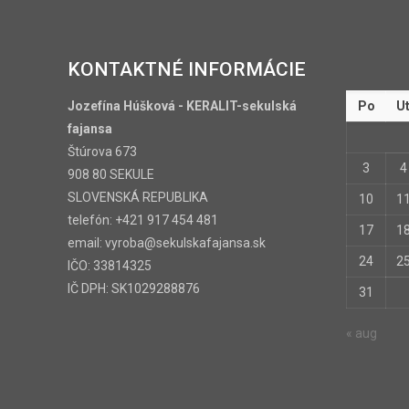
KONTAKTNÉ INFORMÁCIE
Jozefína Húšková - KERALIT-sekulská
Po
U
fajansa
Štúrova 673
3
4
908 80 SEKULE
SLOVENSKÁ REPUBLIKA
10
1
telefón: +421 917 454 481
17
1
email: vyroba@sekulskafajansa.sk
24
2
IČO: 33814325
IČ DPH: SK1029288876
31
« aug