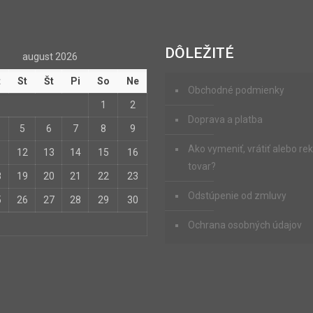
DÔLEŽITÉ
august 2026
t
St
Št
Pi
So
Ne
Obchodné podmienky
1
2
Doprava a platba
5
6
7
8
9
Ako vymeniť, vrátiť alebo r
1
12
13
14
15
16
tovar?
8
19
20
21
22
23
Odstúpenie od zmluvy
5
26
27
28
29
30
Ochrana osobných údajov