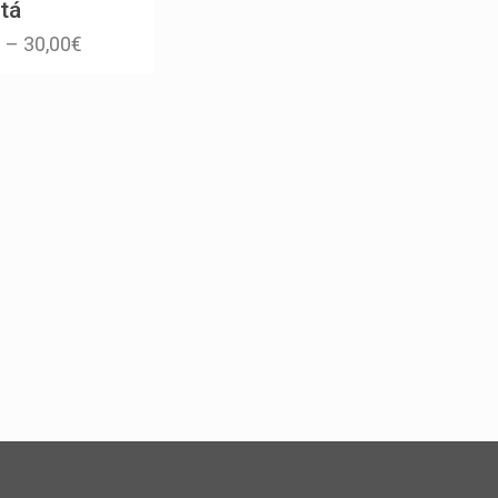
tá
€
–
30,00
€