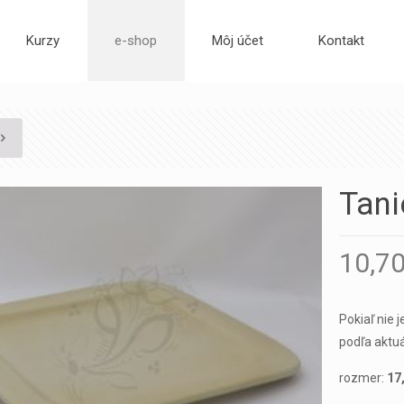
Kurzy
e-shop
Môj účet
Kontakt
Tani
10,7
Pokiaľ nie 
podľa aktuá
rozmer:
17