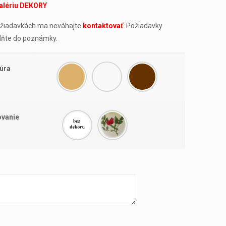
alériu DEKORY
požiadavkách ma neváhajte
kontaktovať
. Požiadavky
lňte do poznámky.
úra
vanie