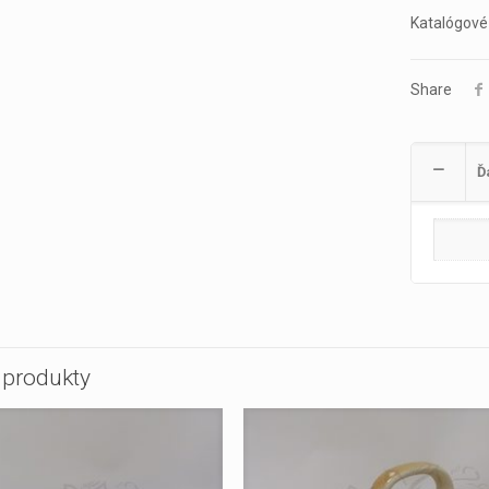
Katalógové 
Share
Ď
 produkty