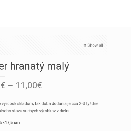
Show all
er hranatý malý
0
€
–
11,00
€
je výrobok skladom, tak doba dodania je cca 2-3 týždne
lneho stavu suchých výrobkov v dielni.
,5×17,5 cm