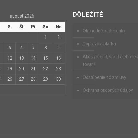
DÔLEŽITÉ
august 2026
t
St
Št
Pi
So
Ne
Obchodné podmienky
1
2
Doprava a platba
5
6
7
8
9
Ako vymeniť, vrátiť alebo r
1
12
13
14
15
16
tovar?
8
19
20
21
22
23
Odstúpenie od zmluvy
5
26
27
28
29
30
Ochrana osobných údajov