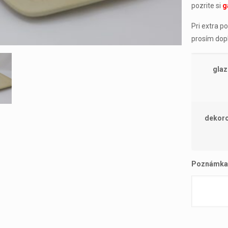
pozrite si
g
Pri extra 
prosím dop
glaz
dekoro
Poznámka