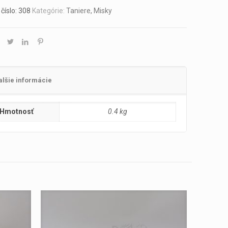
číslo:
308
Kategórie:
Taniere, Misky
alšie informácie
Hmotnosť
0.4 kg