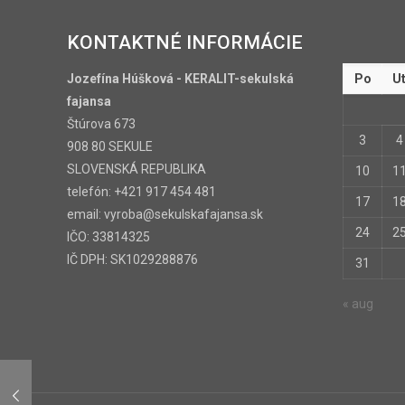
KONTAKTNÉ INFORMÁCIE
Jozefína Húšková - KERALIT-sekulská
Po
U
fajansa
Štúrova 673
3
4
908 80 SEKULE
SLOVENSKÁ REPUBLIKA
10
1
telefón: +421 917 454 481
17
1
email: vyroba@sekulskafajansa.sk
24
2
IČO: 33814325
IČ DPH: SK1029288876
31
« aug