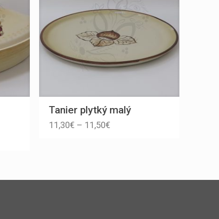
Tanier plytký malý
11,30
€
–
11,50
€